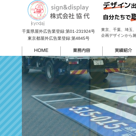
東京、千葉、埼玉、
千葉県屋外広告業登録:第01-231924号
企画デザインから
東京都屋外広告業登録:第4845号