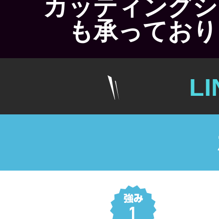
カッティングシ
も承っており
L