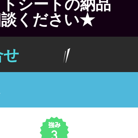
ットシートの納品
相談ください★
合せ
み