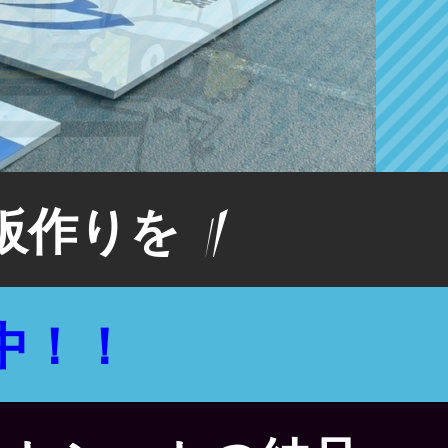
板作りを
中！！